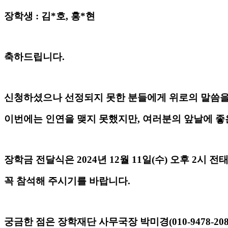
장학생
:
김
*
호
,
홍
*
현
축하드립니다
.
신청하셨으나 선정되지 못한 분들에게 위로의 말씀
이번에는 인연을 맺지 못했지만
,
여러분의 앞날에 좋
장학금 전달식은
2024
년
12
월
11
일
(
수
)
오후
2
시 전
꼭 참석해 주시기를 바랍니다
.
궁금한 점은 장학재단 사무국장 박미경
(010-9478-20