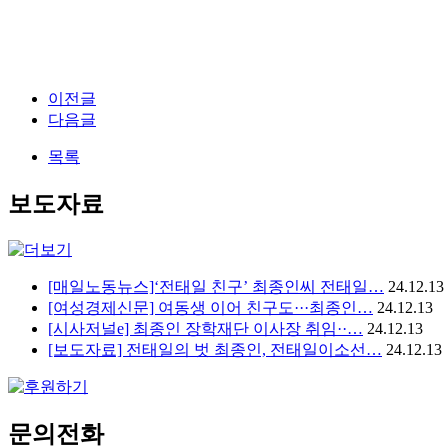
이전글
다음글
목록
보도자료
[매일노동뉴스]‘전태일 친구’ 최종인씨 전태일…
24.12.13
[여성경제신문] 여동생 이어 친구도···최종인…
24.12.13
[시사저널e] 최종인 장학재단 이사장 취임··…
24.12.13
[보도자료] 전태일의 벗 최종인, 전태일이소선…
24.12.13
문의전화